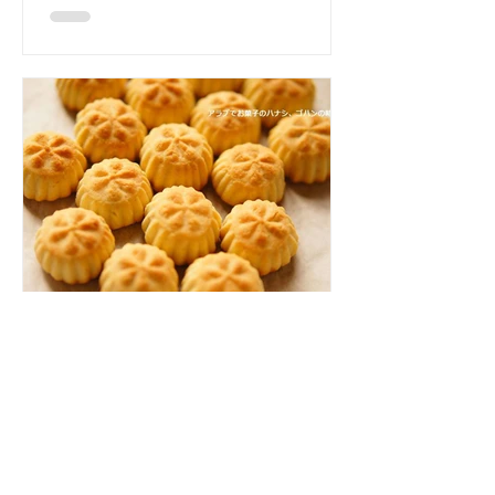
の総称（広い意味ではお菓子）、ジュ
ブンはチーズという意味。 チーズとセ
モリナ粉を練って作った生地でエシュ
タ（クリーム）を巻いて、シロップ...
arabfood
2018年6月12日
イードのお土産に！｢マア
ムール｣を作ってみよう
約1カ月続いたラマダーンが終わる