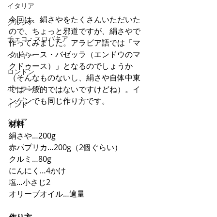
イタリア
今回は、絹さやをたくさんいただいた
グルジア
ので、ちょっと邪道ですが、絹さやで
チェコ・スロバキア
作ってみました。アラビア語では「マ
クドゥース・バゼッラ（エンドウのマ
ベルギー
クドゥース）」となるのでしょうか
ロンドン
（そんなものないし、絹さや自体中東
ポーランド
では一般的ではないですけどね）。イ
ンゲンでも同じ作り方です。
インド
シリア
材料
絹さや…200g
赤パプリカ…200g（2個ぐらい）
クルミ…80g
にんにく…4かけ
塩…小さじ2
オリーブオイル…適量