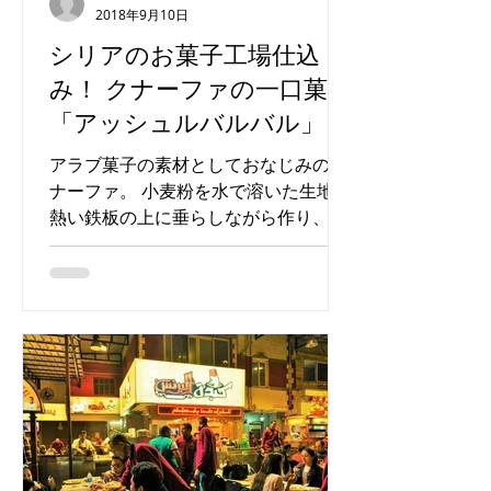
2018年9月10日
シリアのお菓子工場仕込
み！ クナーファの一口菓子
「アッシュルバルバル」
アラブ菓子の素材としておなじみのク
ナーファ。 小麦粉を水で溶いた生地を
熱い鉄板の上に垂らしながら作り、で
きたてはふわふわ柔らかく、滑らかな
髪の毛のよう。 この生地にナッツやク
リーム、チーズを挟んだりのせたりし
て様々なお菓子ができあがります。...