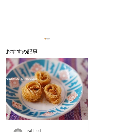
​おすすめ記事
シリアの出入国の記録
【インド】ムン
2025
ルシア文化
arabfood