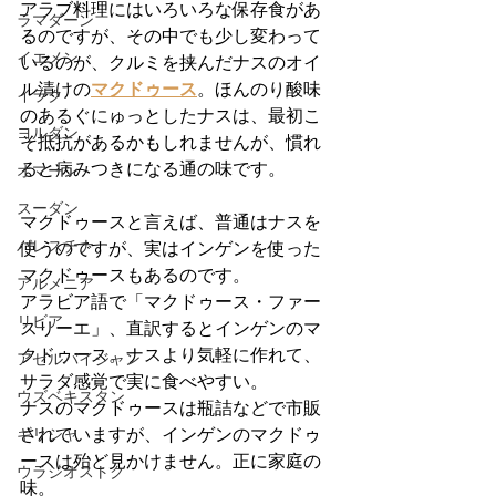
アラブ料理にはいろいろな保存食があ
ラマダーン
るのですが、その中でも少し変わって
イエメン
いるのが、クルミを挟んだナスのオイ
ル漬けの
マクドゥース
。ほんのり酸味
イラク
のあるぐにゅっとしたナスは、最初こ
ヨルダン
そ抵抗があるかもしれませんが、慣れ
ると病みつきになる通の味です。
オマーン
スーダン
マクドゥースと言えば、普通はナスを
パレスチナ
使うのですが、実はインゲンを使った
マクドゥースもあるのです。
アルメニア
アラビア語で「マクドゥース・ファー
リビア
スリーエ」、直訳するとインゲンのマ
クドゥース。ナスより気軽に作れて、
アゼルバイジャン
サラダ感覚で実に食べやすい。
ウズベキスタン
ナスのマクドゥースは瓶詰などで市販
されていますが、インゲンのマクドゥ
ギリシャ
ースは殆ど見かけません。正に家庭の
ウラジオストク
味。