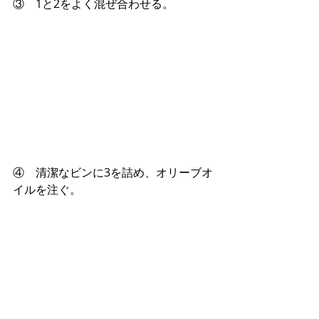
③　1と2をよく混ぜ合わせる。
④　清潔なビンに3を詰め、オリーブオ
イルを注ぐ。