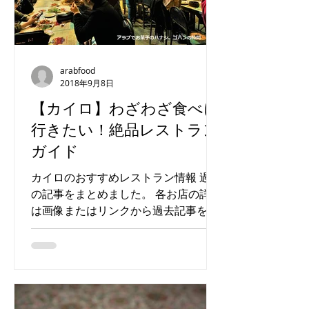
arabfood
2018年9月8日
【カイロ】わざわざ食べに
行きたい！絶品レストラン
ガイド
カイロのおすすめレストラン情報 過去
の記事をまとめました。 各お店の詳細
は画像またはリンクから過去記事をご
覧ください！ カイロにはまだまだオス
スメのお店がたくさんあります。随時
追加していきますのでお楽しみに。 ・
エジプト料理 【Kebdet El prince】...