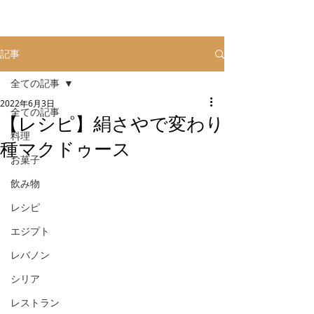
記事
全ての記事
2022年6月3日
全ての記事
【レシピ】絹さやで変わり
料理
種マクドゥース
お菓子
飲み物
レシピ
エジプト
レバノン
シリア
レストラン