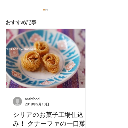
​おすすめ記事
シリアの出入国の記録
【インド】ムン
2025
ルシア文化
arabfood
2018年9月10日
シリアのお菓子工場仕込
み！ クナーファの一口菓子