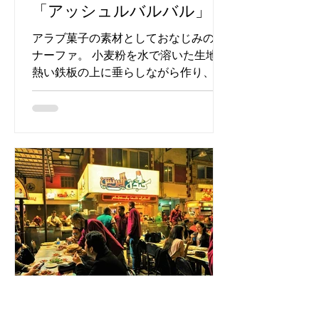
「アッシュルバルバル」
アラブ菓子の素材としておなじみのク
ナーファ。 小麦粉を水で溶いた生地を
熱い鉄板の上に垂らしながら作り、で
きたてはふわふわ柔らかく、滑らかな
髪の毛のよう。 この生地にナッツやク
リーム、チーズを挟んだりのせたりし
て様々なお菓子ができあがります。...