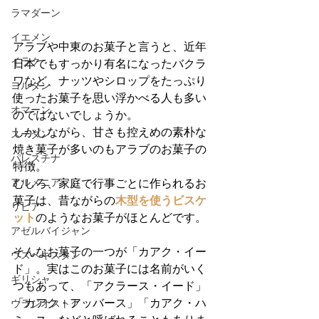
ラマダーン
イエメン
アラブや中東のお菓子と言うと、近年
イラク
日本でもすっかり有名になったバクラ
ワなど、ナッツやシロップをたっぷり
ヨルダン
使ったお菓子を思い浮かべる人も多い
オマーン
のではないでしょうか。
しかしながら、甘さも控えめの素朴な
スーダン
焼き菓子が多いのもアラブのお菓子の
パレスチナ
特徴。
アルメニア
むしろ、家庭で行事ごとに作られるお
菓子は、昔ながらの
木型を使うビスケ
リビア
ット
のようなお菓子がほとんどです。
アゼルバイジャン
そんなお菓子の一つが「カアク・イー
ウズベキスタン
ド」。実はこのお菓子には名前がいく
ギリシャ
つもあって、「アクラース・イード」
「カアク・アッバース」「カアク・ハ
ウラジオストク