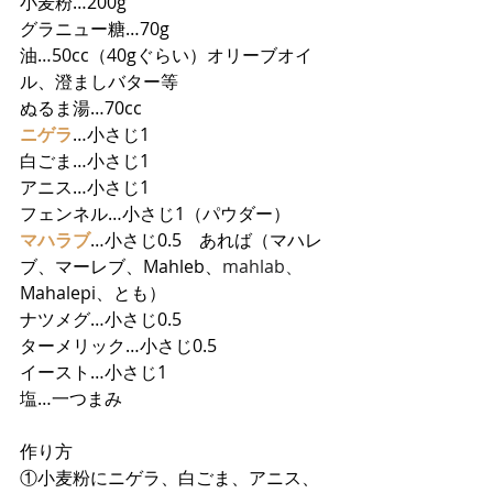
小麦粉…200g
グラニュー糖…70g
油…50cc（40gぐらい）オリーブオイ
ル、澄ましバター等
ぬるま湯…70cc
ニゲラ
…小さじ1
白ごま…小さじ1
アニス…小さじ1
フェンネル…小さじ1（パウダー）
マハラブ
…小さじ0.5　あれば（マハレ
ブ、マーレブ、Mahleb、
mahlab、
Mahalepi、とも）
ナツメグ…小さじ0.5
ターメリック…小さじ0.5
イースト…小さじ1
塩…一つまみ
作り方
①小麦粉にニゲラ、白ごま、アニス、