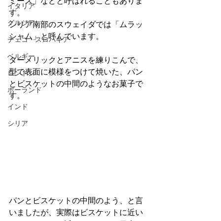
ミース」などと呼ばれることもありま
イタリア
す。
グルジア
シリア南部のスウェイダでは「ムラッ
シャム」と呼んでいます。
チェコ・スロバキア
ベルギー
ターメリックとアニスを練りこんで、
型で表面に模様をつけて焼いた、
パン
ロンドン
とビスケットの中間のようなお菓子で
ポーランド
す。
インド
シリア
パンとビスケットの中間のよう、と言
いましたが、実際はビスケットに近い