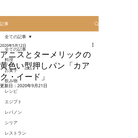
記事
全ての記事
2020年5月12日
全ての記事
アニスとターメリックの
料理
黄色い型押しパン「カア
お菓子
ク・イード」
飲み物
更新日：
2020年9月21日
レシピ
エジプト
レバノン
シリア
レストラン