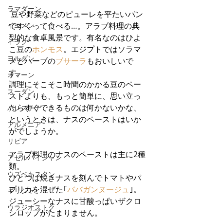
ラマダーン
 豆や野菜などのピューレを平たいパン
イエメン
ですくって食べる…。アラブ料理の典
型的な食卓風景です。有名なのはひよ
イラク
こ豆の
ホンモス
。エジプトではソラマ
ヨルダン
メとハーブの
ブサーラ
もおいしいで
す。
オマーン
調理にそこそこ時間のかかる豆のペー
スーダン
ストよりも、もっと簡単に、思い立っ
たらすぐできるものは何かないかな、
パレスチナ
というときは、ナスのペーストはいか
アルメニア
がでしょうか。
リビア
アラブ料理のナスのペーストは主に2種
アゼルバイジャン
類。
ウズベキスタン
ひとつは焼きナスを刻んでトマトやパ
プリカを混ぜた｢
ババガンヌージュ
｣。
ギリシャ
ジューシーなナスに甘酸っぱいザクロ
ウラジオストク
シロップがたまりません。