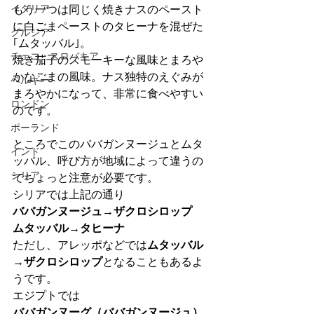
イタリア
もう一つは同じく焼きナスのペースト
に白ごまペーストのタヒーナを混ぜた
グルジア
｢ムタッバル｣。
チェコ・スロバキア
焼き茄子のスモーキーな風味とまろや
かなごまの風味。ナス独特のえぐみが
ベルギー
まろやかになって、非常に食べやすい
ロンドン
のです。
ポーランド
ところでこのババガンヌージュとムタ
インド
ッバル、呼び方が地域によって違うの
シリア
でちょっと注意が必要です。
シリアでは上記の通り
ババガンヌージュ→ザクロシロップ
ムタッバル→タヒーナ
ただし、アレッポなどでは
ムタッバル
→ザクロシロップ
となることもあるよ
うです。
エジプトでは
ババガンヌーグ（ババガンヌージュ）