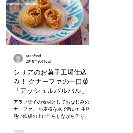
シリアの出入国の記録
【インド】ムン
2025
ルシア文化
arabfood
2018年9月10日
シリアのお菓子工場仕込
み！ クナーファの一口菓子
「アッシュルバルバル」
アラブ菓子の素材としておなじみのク
ナーファ。 小麦粉を水で溶いた生地を
熱い鉄板の上に垂らしながら作り、で
きたてはふわふわ柔らかく、滑らかな
髪の毛のよう。 この生地にナッツやク