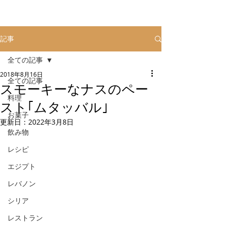
記事
全ての記事
2018年8月16日
全ての記事
スモーキーなナスのペー
料理
スト｢ムタッバル｣
お菓子
更新日：
2022年3月8日
飲み物
レシピ
エジプト
レバノン
シリア
レストラン