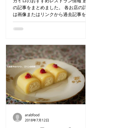
カイロのおすすめレストラン情報 過去
の記事をまとめました。 各お店の詳細
は画像またはリンクから過去記事をご
覧ください！ カイロにはまだまだオス
スメのお店がたくさんあります。随時
追加していきますのでお楽しみに。 ・
エジプト料理 【Kebdet El prince】...
arabfood
2018年7月12日