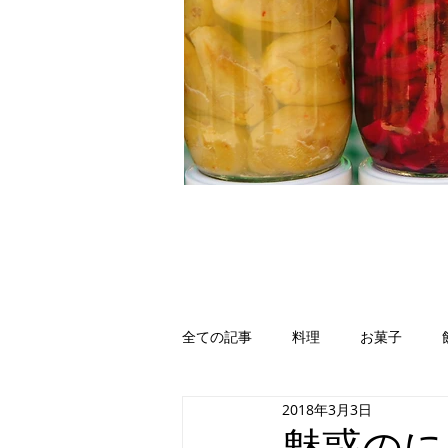
全ての記事
料理
お菓子
2018年3月3日
イエメン
イラク
ヨルダ
魅惑のに