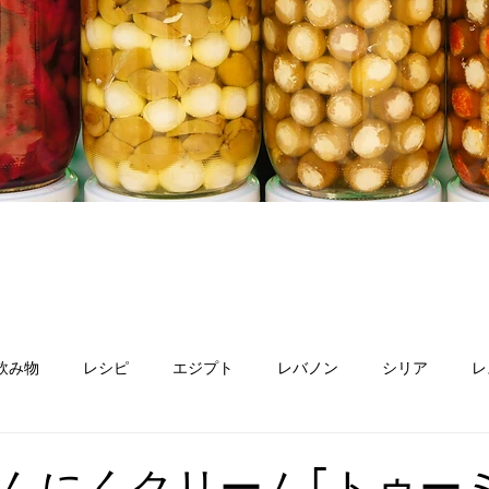
飲み物
レシピ
エジプト
レバノン
シリア
レ
ン
オマーン
スーダン
パレスチナ
アルメニア
んにくクリーム｢トゥー