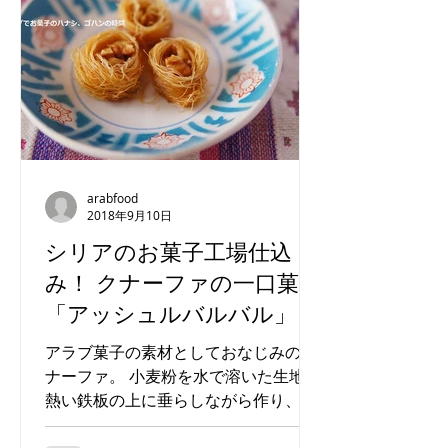
【カイロ】エジプト農村
【カイロ】クス
の家庭料理が楽しめる大
品のリビア料理
人気レストラン
arabfood
2018年9月10日
シリアのお菓子工場仕込
み！ クナーファの一口菓子
「アッシュルバルバル」
アラブ菓子の素材としておなじみのク
ナーファ。 小麦粉を水で溶いた生地を
熱い鉄板の上に垂らしながら作り、で
きたてはふわふわ柔らかく、滑らかな