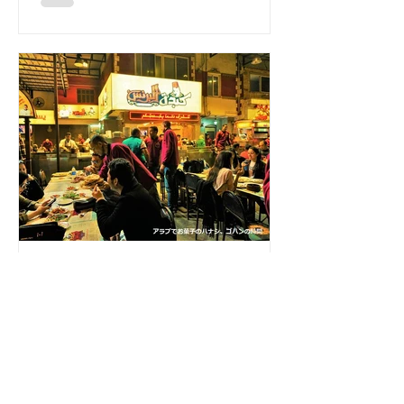
髪の毛のよう。 この生地にナッツやク
リーム、チーズを挟んだりのせたりし
て様々なお菓子ができあがります。...
arabfood
2018年9月8日
【カイロ】わざわざ食べに
行きたい！絶品レストラン
ガイド