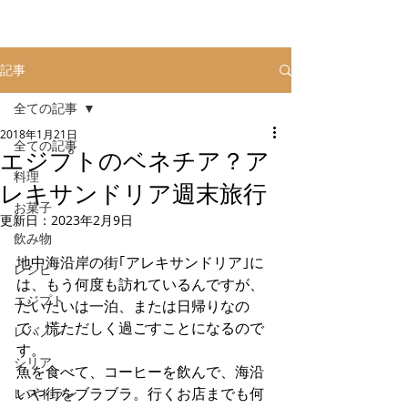
記事
全ての記事
2018年1月21日
全ての記事
エジプトのベネチア？ア
料理
レキサンドリア週末旅行
お菓子
更新日：
2023年2月9日
飲み物
地中海沿岸の街｢アレキサンドリア｣に
レシピ
は、もう何度も訪れているんですが、
エジプト
だいたいは一泊、または日帰りなの
で、慌ただしく過ごすことになるので
レバノン
す。
シリア
魚を食べて、コーヒーを飲んで、海沿
いや街をブラブラ。行くお店までも何
レストラン