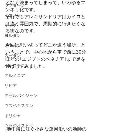
となく決まってしまって、いわゆるマ
ラマダーン
ンネリ化です。
イエメン
それでもアレキサンドリアはカイロと
は違う雰囲気で、周期的に行きたくな
イラク
る街なのです。
ヨルダン
今回は思い切ってどこか違う場所、と
オマーン
いうことで、中心地から車で西に30分
スーダン
ほどの｢エジプトのベネチア｣まで足を
パレスチナ
伸ばしてみました。
アルメニア
リビア
アゼルバイジャン
ウズベキスタン
ギリシャ
ウラジオストク
 地中海に注ぐ小さな運河沿いの漁師の