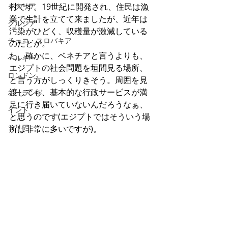
イタリア
村です。19世紀に開発され、住民は漁
業で生計を立てて来ましたが、近年は
グルジア
汚染がひどく、収穫量が激減している
チェコ・スロバキア
のだとか。
た、確かに、ベネチアと言うよりも、
ベルギー
エジプトの社会問題を垣間見る場所、
ロンドン
と言う方がしっくりきそう。周囲を見
渡しても、基本的な行政サービスが満
ポーランド
足に行き届いていないんだろうなぁ、
インド
と思うのです(エジプトではそういう場
シリア
所は非常に多いですが)。