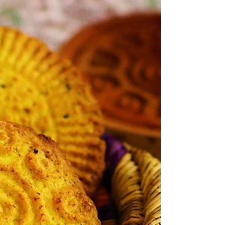
な、グライベ（グライバ、ゴライエバ
etc...）というお菓子です。 このお菓子の材
料は3つだけ。小麦粉、粉砂糖、澄ましバタ
ー。 シンプルな材料で失敗もないので、家
庭でもよく作られています。...