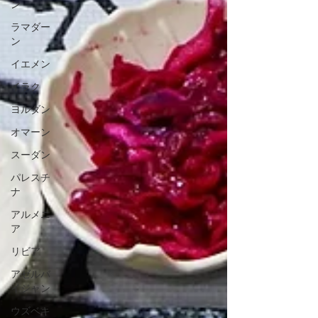
ン
ラマダー
ン
イエメン
イラク
ヨルダン
オマーン
スーダン
パレスチ
ナ
アルメニ
ア
リビア
アゼルバ
イジャン
ウズベキ