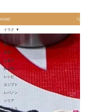
HOME
イラク
全ての記
事
料理
お菓子
飲み物
レシピ
エジプト
レバノン
シリア
レストラ