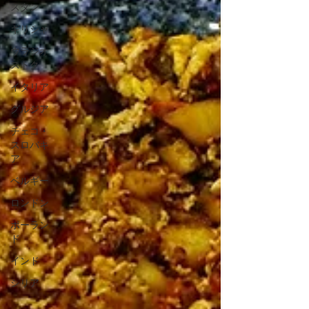
スタン
ギリシャ
ウラジオ
ストク
イタリア
グルジア
チェコ・
スロバキ
ア
ベルギー
ロンドン
ポーラン
ド
インド
シリア