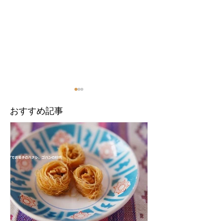
​おすすめ記事
【インド】ムンバイのペ
誰も教えてくれ
ルシア文化
リナ粉の話