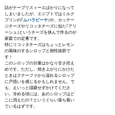
話がナーブリスィーエばかりになって
しまいましたが、エジプトではミルク
プリンの｢
ムハラビーヤ
｣や、カッテー
ジチーズやリコッタチーズに似た｢アリ
ーシュ｣というチーズを挟んで作るのが
家庭での定番です。
特にリコッタチーズはちょっとレモン
の風味のするシロップと相性抜群で
す！
このシロップの分量はかなり甘さ控え
めです。ただし、焼き上がりにかけた
ときはクナーファから溢れるシロップ
に戸惑いを感じるかもしれません。で
も、えいっと躊躇せずかけてくださ
い。冷める頃には、あのシロップはど
こに消えたの？というぐらい落ち着い
ているはずです。