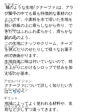
ラマダーン
 麺のような生地｢クナーファ｣は、アラ
ブ菓子の中でも最も特徴的な素材のひ
イエメン
とつです。小麦粉を水で溶いた生地を
イラク
熱い鉄板の上に垂らしながら作り、で
ヨルダン
きたてはふわふわ柔らかく、滑らかな
髪の毛のよう。
オマーン
この生地にナッツやクリーム、チーズ
スーダン
を挟んだりのせたりして様々なお菓子
ができあがります。
パレスチナ
生地自体に味は付いていないので、焼
アルメニア
き上がりにかけるシロップで甘みを加
リビア
えるのが基本。
アゼルバイジャン
クナーファについて詳しく知りたい方
ウズベキスタン
は
こちら
へ
ギリシャ
地域によってよく使われる材料や、名
ウラジオストク
前など少しずつ違ってきます。