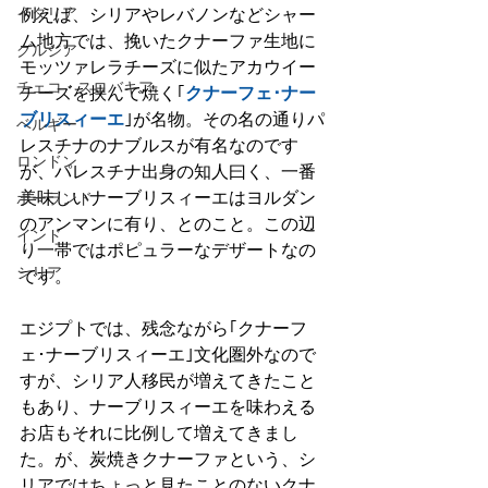
例えば、シリアやレバノンなどシャー
イタリア
ム地方では、挽いたクナーファ生地に
グルジア
モッツァレラチーズに似たアカウイー
チェコ・スロバキア
チーズを挟んで焼く｢
クナーフェ･ナー
ブリスィーエ
｣が名物。その名の通りパ
ベルギー
レスチナのナブルスが有名なのです
ロンドン
が、パレスチナ出身の知人曰く、一番
美味しいナーブリスィーエはヨルダン
ポーランド
のアンマンに有り、とのこと。この辺
インド
り一帯ではポピュラーなデザートなの
シリア
です。
エジプトでは、残念ながら｢クナーフ
ェ･ナーブリスィーエ｣文化圏外なので
すが、シリア人移民が増えてきたこと
もあり、ナーブリスィーエを味わえる
お店もそれに比例して増えてきまし
た。が、炭焼きクナーファという、シ
リアではちょっと見たことのないクナ