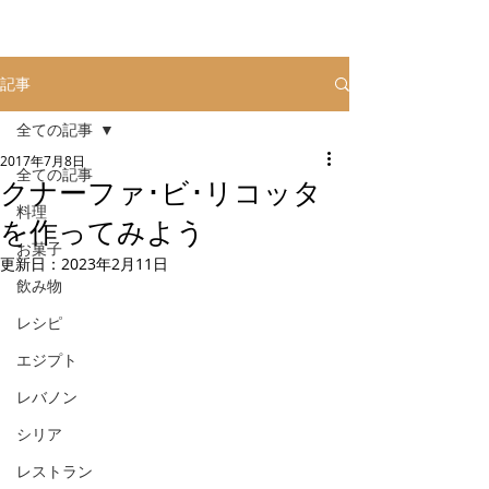
記事
全ての記事
2017年7月8日
全ての記事
クナーファ･ビ･リコッタ
料理
を作ってみよう
お菓子
更新日：
2023年2月11日
飲み物
レシピ
エジプト
レバノン
シリア
レストラン