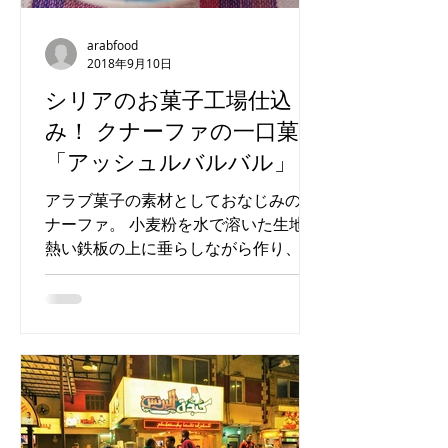
arabfood
2018年9月10日
シリアのお菓子工場仕込
み！ クナーファの一口菓子
「アッシュルバルバル」
アラブ菓子の素材としておなじみのク
ナーファ。 小麦粉を水で溶いた生地を
熱い鉄板の上に垂らしながら作り、で
きたてはふわふわ柔らかく、滑らかな
髪の毛のよう。 この生地にナッツやク
リーム、チーズを挟んだりのせたりし
て様々なお菓子ができあがります。...