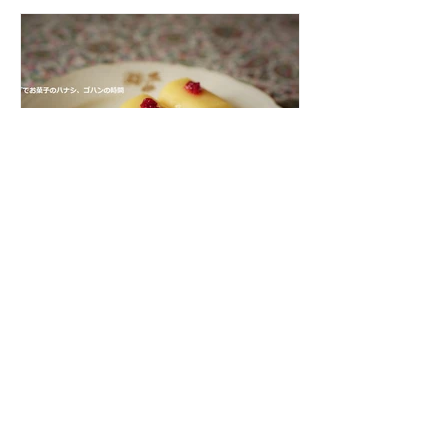
エジプト料理 【Kebdet El prince】...
arabfood
2018年7月12日
モチッと柔らかい「ハラー
ワートジュブン」をつくっ
てみよう！
シリアやレバノンには、「ハラーワー
トジュブン」という、ちょっとモチッ