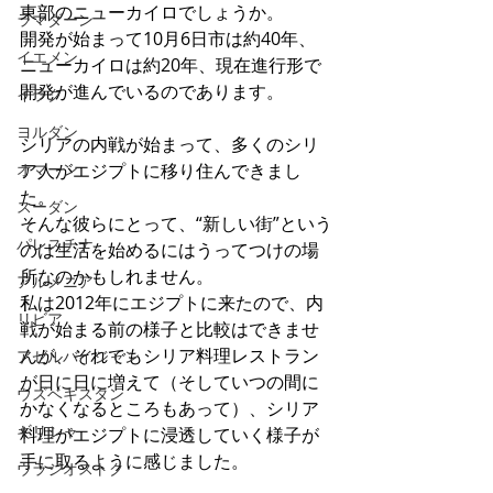
東部のニューカイロでしょうか。
ラマダーン
開発が始まって10月6日市は約40年、
イエメン
ニューカイロは約20年、現在進行形で
開発が進んでいるのであります。
イラク
ヨルダン
シリアの内戦が始まって、多くのシリ
オマーン
ア人がエジプトに移り住んできまし
た。
スーダン
そんな彼らにとって、“新しい街”という
パレスチナ
のは生活を始めるにはうってつけの場
所なのかもしれません。
アルメニア
私は2012年にエジプトに来たので、内
リビア
戦が始まる前の様子と比較はできませ
んが、それでもシリア料理レストラン
アゼルバイジャン
が日に日に増えて（そしていつの間に
ウズベキスタン
かなくなるところもあって）、シリア
ギリシャ
料理がエジプトに浸透していく様子が
手に取るように感じました。
ウラジオストク