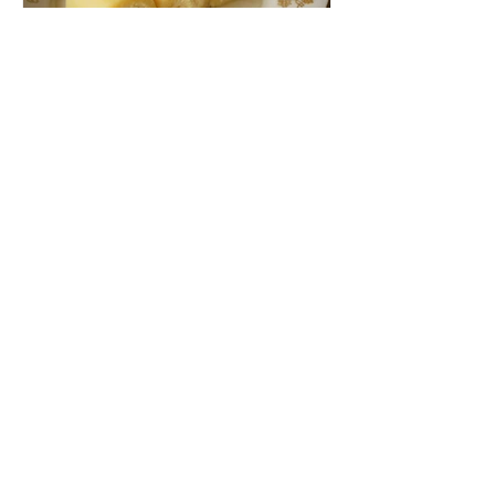
arabfood
2018年7月12日
モチッと柔らかい「ハラー
ワートジュブン」をつくっ
てみよう！
シリアやレバノンには、「ハラーワー
トジュブン」という、ちょっとモチッ
としたデザートがあります。 ハラーワ
は、油脂と粉類を練って作ったお菓子
の総称（広い意味ではお菓子）、ジュ
ブンはチーズという意味。 チーズとセ
モリナ粉を練って作った生地でエシュ
タ（クリーム）を巻いて、シロップ...