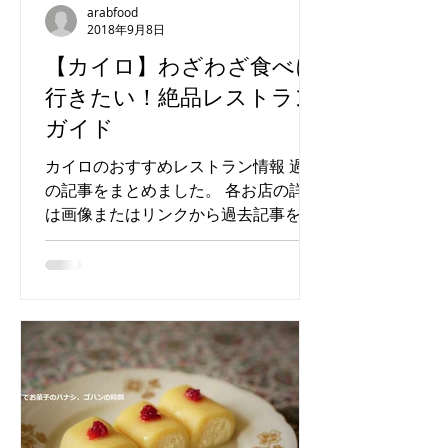
arabfood
2018年9月8日
【カイロ】わざわざ食べに
行きたい！絶品レストラン
ガイド
カイロのおすすめレストラン情報 過去
の記事をまとめました。 各お店の詳細
は画像またはリンクから過去記事をご
覧ください！ カイロにはまだまだオス
スメのお店がたくさんあります。随時
追加していきますのでお楽しみに。 ・
エジプト料理 【Kebdet El prince】...