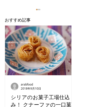
​おすすめ記事
【インド】ムンバイのペ
トルコのピスタ
ルシア文化
ヒー
arabfood
2018年9月10日
シリアのお菓子工場仕込
み！ クナーファの一口菓子