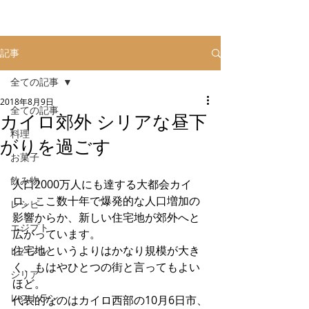
記事
全ての記事
2018年8月9日
全ての記事
カイロ郊外 シリアな昼下
料理
がりを過ごす
お菓子
飲み物
人口2000万人にも達する大都会カイ
ロ。ここ数十年で爆発的な人口増加の
レシピ
影響からか、新しい住宅地が郊外へと
エジプト
広がっています。
住宅地というよりはかなり規模が大き
レバノン
く、もはやひとつの街と言ってもよい
シリア
ほど。
レストラン
代表的なのはカイロ西部の10月6日市、