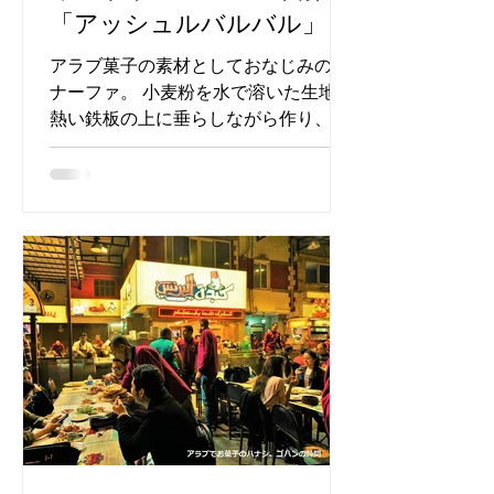
「アッシュルバルバル」
アラブ菓子の素材としておなじみのク
ナーファ。 小麦粉を水で溶いた生地を
熱い鉄板の上に垂らしながら作り、で
きたてはふわふわ柔らかく、滑らかな
髪の毛のよう。 この生地にナッツやク
リーム、チーズを挟んだりのせたりし
て様々なお菓子ができあがります。...