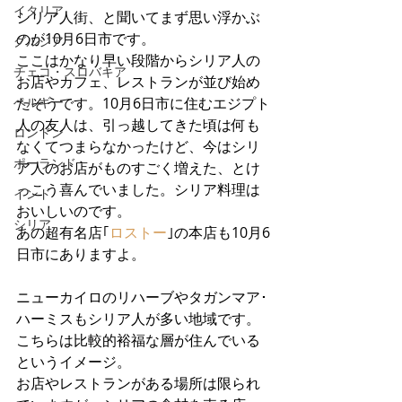
イタリア
シリア人街、と聞いてまず思い浮かぶ
のが10月6日市です。
グルジア
ここはかなり早い段階からシリア人の
チェコ・スロバキア
お店やカフェ、レストランが並び始め
ベルギー
たそうです。10月6日市に住むエジプト
人の友人は、引っ越してきた頃は何も
ロンドン
なくてつまらなかったけど、今はシリ
ポーランド
ア人のお店がものすごく増えた、とけ
っこう喜んでいました。シリア料理は
インド
おいしいのです。
シリア
あの超有名店｢
ロストー
｣の本店も10月6
日市にありますよ。
ニューカイロのリハーブやタガンマア･
ハーミスもシリア人が多い地域です。
こちらは比較的裕福な層が住んでいる
というイメージ。
お店やレストランがある場所は限られ