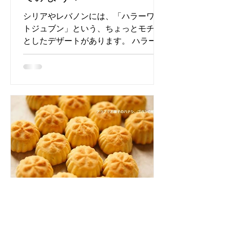
シリアやレバノンには、「ハラーワー
トジュブン」という、ちょっとモチッ
としたデザートがあります。 ハラーワ
は、油脂と粉類を練って作ったお菓子
の総称（広い意味ではお菓子）、ジュ
ブンはチーズという意味。 チーズとセ
モリナ粉を練って作った生地でエシュ
タ（クリーム）を巻いて、シロップ...
arabfood