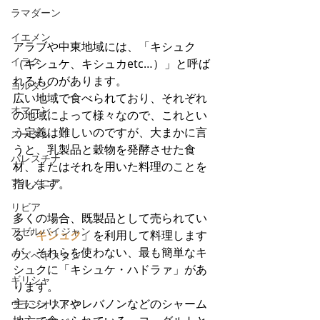
ラマダーン
イエメン
アラブや中東地域には、「キシュク
イラク
（キシュケ、キシュカetc…）」と呼ば
れるものがあります。
ヨルダン
広い地域で食べられており、それぞれ
オマーン
の地域によって様々なので、これとい
う定義は難しいのですが、大まかに言
スーダン
うと、乳製品と穀物を発酵させた食
パレスチナ
材、またはそれを用いた料理のことを
アルメニア
指します。
リビア
多くの場合、既製品として売られてい
アゼルバイジャン
る「
キシュク
」を利用して料理します
が、それらを使わない、最も簡単なキ
ウズベキスタン
シュクに「キシュケ・ハドラァ」があ
ギリシャ
ります。
主にシリアやレバノンなどのシャーム
ウラジオストク