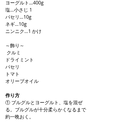
ヨーグルト…400g 
塩…小さじ 1 
パセリ…10g 
ネギ…10g 
ニンニク…1 かけ 
～飾り～
 クルミ 
ドライミント 
パセリ 
トマト 
オリーブオイル 
作り方
① ブルグルとヨーグルト、塩を混ぜ
る。ブルグルが十分柔らかくなるまで
約一晩おく。 