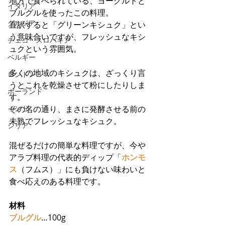
地方で食べられている、ヨーグルトと
イタリア
ブルグルを使ったこの料理。
グルジア
直訳すると「グリーンキシュク」とい
う意味合いですが、フレッシュなキシ
チェコ・スロバキア
ュクという雰囲気。
ベルギー
多くの地域のキシュクは、ざっくり言
ロンドン
うとこれを乾燥させて粉にしたりしま
ポーランド
す。
インド
その名の通り、まさに発酵させる前の
未熟でフレッシュなキシュク。
シリア
混ぜるだけの簡単な料理ですが、今や
アラブ料理の代表的ディップ「
ホンモ
ス
（フムス）」にも負けない味わいと
食べ応えのある料理です。
材料
ブルグル
…100g 