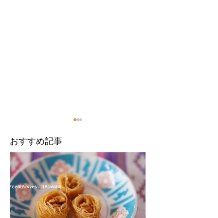
​おすすめ記事
シリアの出入国の記録
【インド】ムン
2025
ルシア文化