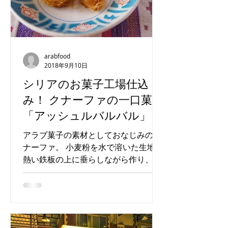
arabfood
2018年9月10日
シリアのお菓子工場仕込
み！ クナーファの一口菓子
「アッシュルバルバル」
アラブ菓子の素材としておなじみのク
ナーファ。 小麦粉を水で溶いた生地を
熱い鉄板の上に垂らしながら作り、で
きたてはふわふわ柔らかく、滑らかな
髪の毛のよう。 この生地にナッツやク
リーム、チーズを挟んだりのせたりし
て様々なお菓子ができあがります。...