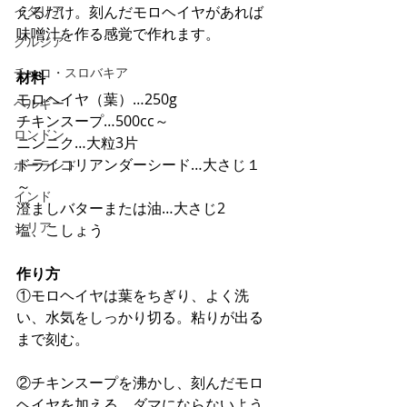
イタリア
えるだけ。刻んだモロヘイヤがあれば
味噌汁を作る感覚で作れます。
グルジア
チェコ・スロバキア
材料
モロヘイヤ（葉）…250g
ベルギー
チキンスープ…500cc～
ロンドン
ニンニク…大粒3片
ドライコリアンダーシード…大さじ１
ポーランド
～
インド
澄ましバターまたは油…大さじ2
シリア
塩、こしょう
作り方
①モロヘイヤは葉をちぎり、よく洗
い、水気をしっかり切る。粘りが出る
まで刻む。
②チキンスープを沸かし、刻んだモロ
ヘイヤを加える。ダマにならないよう