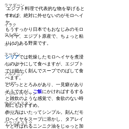
ラマダーン
エジプト料理で代表的な物を挙げると
イエメン
すれば、絶対に外せないのがモロヘイ
ヤ。
イラク
もうすっかり日本でもおなじみのモロ
ヨルダン
ヘイヤ、エジプト原産で、ちょっと粘
りけのある野菜です。
オマーン
スーダン
シリア
では乾燥したモロヘイヤを煮浸
しのようにして食べますが、エジプト
パレスチナ
では細かく刻んでスープでのばして食
アルメニア
べます。
リビア
どろっととろみがあり、一見癖があり
そうですが、
ご飯
にかければするする
アゼルバイジャン
と雑炊のような感覚で、食欲のない時
ウズベキスタン
期にもおすすめ。
作り方はいたってシンプル。刻んだモ
ギリシャ
ロヘイヤをスープに溶かし、タアレイ
ウラジオストク
ヤと呼ばれるニンニク油をじゅっと加