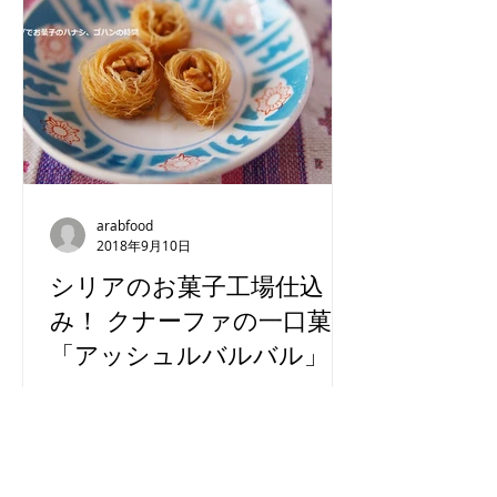
【インド】ムンバイのペ
誰も教えてくれ
ルシア文化
リナ粉の話
arabfood
2018年9月10日
シリアのお菓子工場仕込
み！ クナーファの一口菓子
「アッシュルバルバル」
アラブ菓子の素材としておなじみのク
ナーファ。 小麦粉を水で溶いた生地を
熱い鉄板の上に垂らしながら作り、で
きたてはふわふわ柔らかく、滑らかな