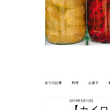
全ての記事
料理
お菓子
2019年3月13日
イエメン
イラク
ヨルダ
【カイロ