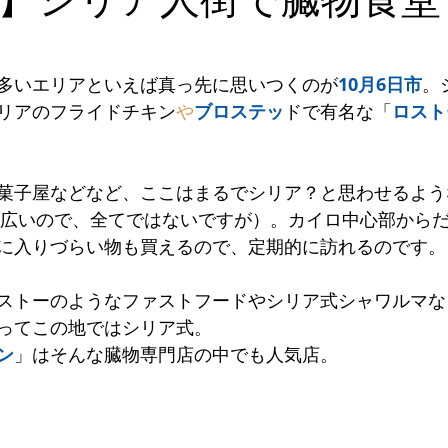
タン
ギリシャ
ウラジオストク
イタリア
グルジ
多いエリアといえば真っ先に思いつくのが
10月6日市
。
リアのフライドチキン
や
ブロステッ
ドで有名な「
ロスト
ランド
インド
シリア
菓子屋などなど、ここはまるでシリア？と思わせるよう
市は広いので、全てではないですが）。カイロ中心部から
に入りづらい物も買えるので、定期的に訪れるのです。
ストーのようなファストフードやシリア式シャワルマな
ってこの地ではシリア式。
ン
」はそんな臓物専門店の中でも人気店。