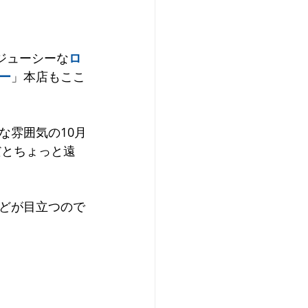
ア
チェコ・スロバキア
ジューシーな
ロ
ー
」本店もここ
な雰囲気の10月
だとちょっと遠
どが目立つので