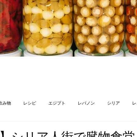
飲み物
レシピ
エジプト
レバノン
シリア
レ
ン
オマーン
スーダン
パレスチナ
アルメニア
】シリア人街で臓物食堂