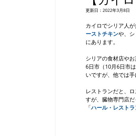
更新日：
2022年3月8日
アゼルバイジャン
ウズベキス
カイロでシリア人が
ーストチキン
や、シ
ベルギー
ロンドン
ポー
にあります。
シリアの食材店やお
6日市（10月6日
いですが、他では手
レストランだと、ロ
すが、臓物専門店だ
「
ハール・レストラ