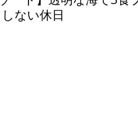
もしない休日
タン
ギリシャ
ウラジオストク
イタリア
グルジ
ランド
インド
シリア