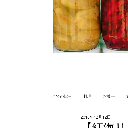
全ての記事
料理
お菓子
2018年12月12日
イエメン
イラク
ヨルダ
【紅海リ