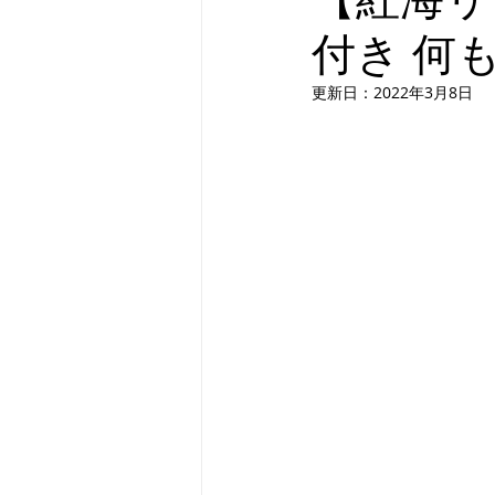
付き 何
アゼルバイジャン
ウズベキス
更新日：
2022年3月8日
ベルギー
ロンドン
ポー