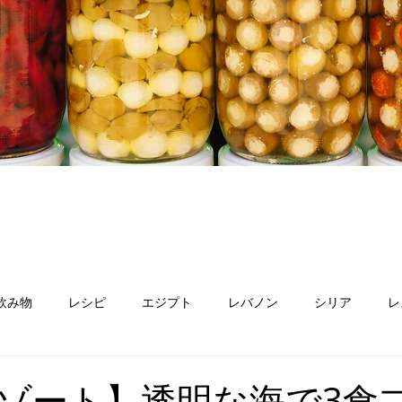
飲み物
レシピ
エジプト
レバノン
シリア
レ
ン
オマーン
スーダン
パレスチナ
アルメニア
ゾート】透明な海で3食