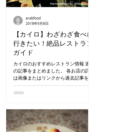
arabfood
2018年9月8日
【カイロ】わざわざ食べに
行きたい！絶品レストラン
ガイド
カイロのおすすめレストラン情報 過去
の記事をまとめました。 各お店の詳細
は画像またはリンクから過去記事をご
覧ください！ カイロにはまだまだオス
スメのお店がたくさんあります。随時
追加していきますのでお楽しみに。 ・
エジプト料理 【Kebdet El prince】...