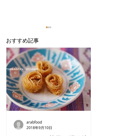
​おすすめ記事
【カイロ】エジプト農村
【カイロ】クス
の家庭料理が楽しめる大
品のリビア料理
人気レストラン
arabfood
2018年9月10日