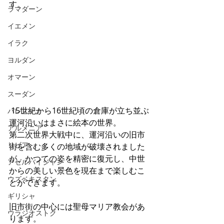
す。
ラマダーン
イエメン
イラク
ヨルダン
オマーン
スーダン
 15世紀から16世紀頃の倉庫が立ち並ぶ
パレスチナ
運河沿いはまさに絵本の世界。
アルメニア
第二次世界大戦中に、運河沿いの旧市
リビア
街を含む多くの地域が破壊されました
が、かつての姿を精密に復元し、中世
アゼルバイジャン
からの美しい景色を現在まで楽しむこ
ウズベキスタン
とができます。
ギリシャ
旧市街の中心には聖母マリア教会があ
ウラジオストク
ります。