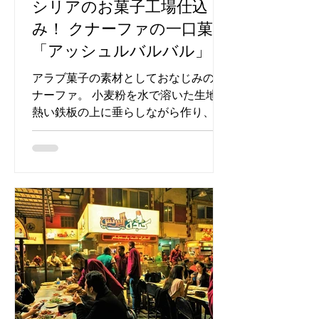
シリアのお菓子工場仕込
み！ クナーファの一口菓子
「アッシュルバルバル」
アラブ菓子の素材としておなじみのク
ナーファ。 小麦粉を水で溶いた生地を
熱い鉄板の上に垂らしながら作り、で
きたてはふわふわ柔らかく、滑らかな
髪の毛のよう。 この生地にナッツやク
リーム、チーズを挟んだりのせたりし
て様々なお菓子ができあがります。...